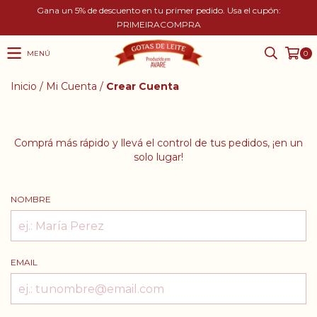
Gana un 5% de descuento en tu primer pedido. Usa el cupón:
PRIMEIRACOMPRA
MENÚ
0
Inicio
/
Mi Cuenta
/
Crear Cuenta
Comprá más rápido y llevá el control de tus pedidos, ¡en un
solo lugar!
NOMBRE
EMAIL