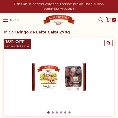
Gana un 5% de descuento en tu primer pedido. Usa el cupón:
PRIMEIRACOMPRA
MENÚ
0
Inicio
/
Pingo de Leite Caixa 270g
15% OFF
comprando 3 o más