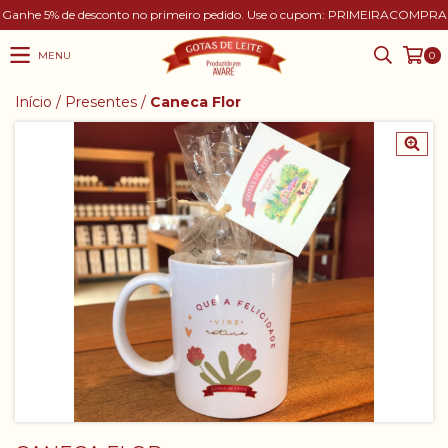
Ganhe 5% de desconto no primeiro pedido. Use o cupom: PRIMEIRACOMPRA
MENU
0
Início
/
Presentes
/
Caneca Flor